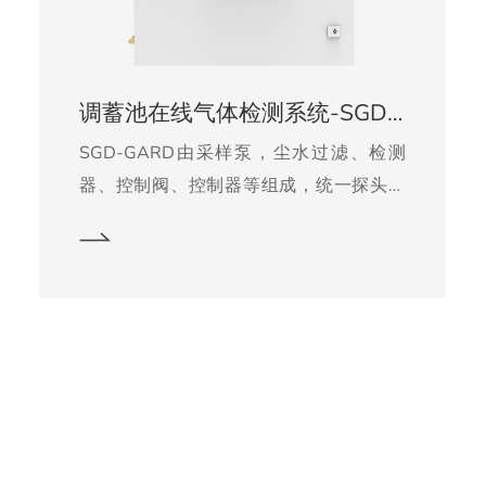
调蓄池在线气体检测系统-SGD-GARD
SGD-GARD由采样泵，尘水过滤、检测
器、控制阀、控制器等组成，统一探头可
检测多点，采样管成本低便于安装，探头
数量小，维护简单，测量仪表采用科尔康
高精度检测仪，完全适应湿度特别大的监
测，采样时间、反吹时间根据现场可自行
调整。