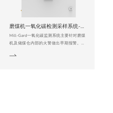
磨煤机一氧化碳检测采样系统-Mill-Gard
Mill-Gard一氧化碳监测系统主要针对磨煤
机及储煤仓内部的火警做出早期报警。其
设计思路是监测煤料焖烧产生的CO浓度
值。系统通过强大的采样泵将磨煤机或煤
仓内的CO气体经采样探头抽取，样气再经
过预处理，进入工业级别的CO传感器，从
而完成对气体累积的检测。任何CO浓度的
累积增加，都是早期火警的迹象，系统可
以做出相应报警。