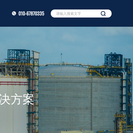
010-67870335
决方案